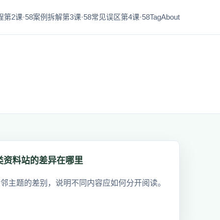
第2课·58
案例拆解第3课·58
常见误区第4课·58
Tag
About
类资料站的差异在哪里
相邻主题的差别，说明不同内容应如何分开阅读。