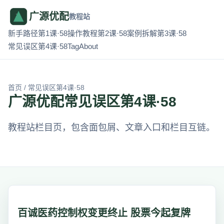
广源优配
教程站
新手路径第1课·58
操作教程第2课·58
案例拆解第3课·58
常见误区第4课·58
Tag
About
首页
/ 常见误区第4课·58
广源优配常见误区第4课·58
教程站栏目页，包含面包屑、文章入口和栏目互链。
百诚医药控制权变更终止 股票今起复牌