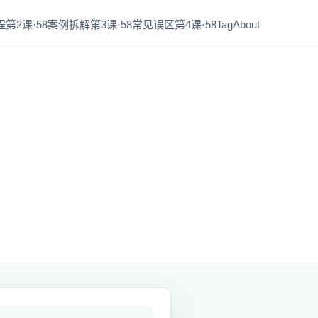
第2课·58
案例拆解第3课·58
常见误区第4课·58
Tag
About